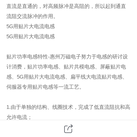
直流是直通的，对高频脉冲是高阻的，所以起到通直
流阻交流脉冲的作用。
5G用贴片大电流电感
5G用贴片大电流电感
贴片功率电感特性-惠州万磁电子努力于电感的研讨设
计消费，贴片功率电感、贴片共模电感、屏蔽贴片电
感、5G用贴片大电流电感、扁平线大电流贴片电感、
伺服器专用贴片电感等一流工艺。
1.由于单独的结构、线圈技术，完成了低直流阻抗和高
允许电流；
2.应用自动外表装载；